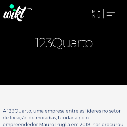
ME
NU
123Quarto
A 123Quarto, uma empresa entre as líderes no setor
de locação de moradias, fundada pelo
empreendedor Mauro Puglia em 2018, nos procurou